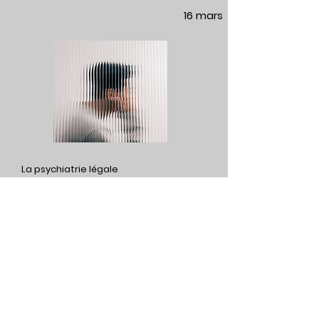
16 mars
La psychiatrie légale
20 mars